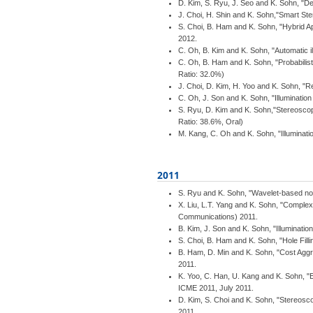
D. Kim, S. Ryu, J. Seo and K. Sohn, "
J. Choi, H. Shin and K. Sohn,"Smart S
S. Choi, B. Ham and K. Sohn, "Hybrid A
2012.
C. Oh, B. Kim and K. Sohn, "Automatic il
C. Oh, B. Ham and K. Sohn, "Probabili
Ratio: 32.0%)
J. Choi, D. Kim, H. Yoo and K. Sohn, "
C. Oh, J. Son and K. Sohn, "Illuminati
S. Ryu, D. Kim and K. Sohn,"Stereoscop
Ratio: 38.6%, Oral)
M. Kang, C. Oh and K. Sohn, "Illuminat
2011
S. Ryu and K. Sohn, "Wavelet-based no
X. Liu, L.T. Yang and K. Sohn, "Compl
Communications) 2011.
B. Kim, J. Son and K. Sohn, "Illuminati
S. Choi, B. Ham and K. Sohn, "Hole Fil
B. Ham, D. Min and K. Sohn, "Cost Aggre
2011.
K. Yoo, C. Han, U. Kang and K. Sohn,
ICME 2011, July 2011.
D. Kim, S. Choi and K. Sohn, "Stereos
2011.