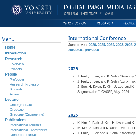
International Conference
Menu
Jump to year
2026.
2025.
2024.
2023.
2022.
2
Home
2002
2001
pre~2000
Introduction
Research
Overview
2026
Projects
People
J. Park, J. Lee, and K. Sohn "Saliency
Professor
J. Park, J. Lee, and K. Sohn "LynX: Tok
Research Professor
J. Seo, H. Kwon, K. Kim, J. Lee, and K
Students
Segmentation," ICASSP, May. 2026.
Alumni
Lecture
Undergraduate
Graduate
2025
Graduate (Engineering)
Publications
K. Kim, J. Park, J. Kim, H. Kwon and K
International Journals
M. Kim, S. Kim and K. Sohn. "Mixture 
International Conferences
J. Park, J. Lee and K. Sohn. "Bootstra
Domestic Journals