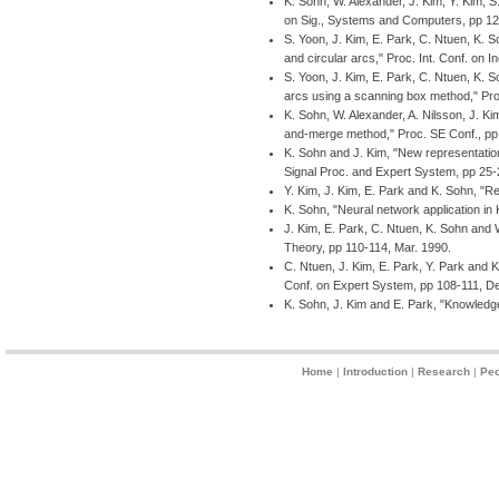
K. Sohn, W. Alexander, J. Kim, Y. Kim, 
on Sig., Systems and Computers, pp 12
S. Yoon, J. Kim, E. Park, C. Ntuen, K. S
and circular arcs," Proc. Int. Conf. on 
S. Yoon, J. Kim, E. Park, C. Ntuen, K. S
arcs using a scanning box method," Pro
K. Sohn, W. Alexander, A. Nilsson, J. Ki
and-merge method," Proc. SE Conf., pp 
K. Sohn and J. Kim, "New representati
Signal Proc. and Expert System, pp 25-
Y. Kim, J. Kim, E. Park and K. Sohn, "
K. Sohn, "Neural network application in
J. Kim, E. Park, C. Ntuen, K. Sohn and
Theory, pp 110-114, Mar. 1990.
C. Ntuen, J. Kim, E. Park, Y. Park and 
Conf. on Expert System, pp 108-111, D
K. Sohn, J. Kim and E. Park, "Knowledg
Home
|
Introduction
|
Research
|
Peo