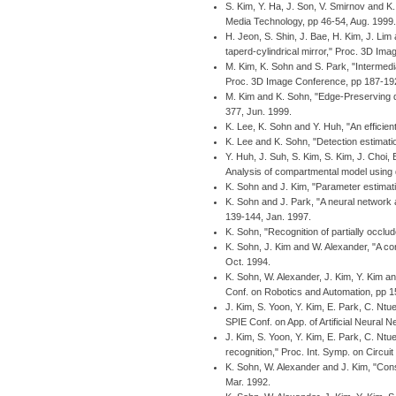
S. Kim, Y. Ha, J. Son, V. Smirnov and K
Media Technology, pp 46-54, Aug. 1999.
H. Jeon, S. Shin, J. Bae, H. Kim, J. L
taperd-cylindrical mirror," Proc. 3D Im
M. Kim, K. Sohn and S. Park, "Intermedi
Proc. 3D Image Conference, pp 187-192
M. Kim and K. Sohn, "Edge-Preserving di
377, Jun. 1999.
K. Lee, K. Sohn and Y. Huh, "An efficien
K. Lee and K. Sohn, "Detection estimati
Y. Huh, J. Suh, S. Kim, S. Kim, J. Choi, 
Analysis of compartmental model using
K. Sohn and J. Kim, "Parameter estimati
K. Sohn and J. Park, "A neural network 
139-144, Jan. 1997.
K. Sohn, "Recognition of partially occlu
K. Sohn, J. Kim and W. Alexander, "A con
Oct. 1994.
K. Sohn, W. Alexander, J. Kim, Y. Kim a
Conf. on Robotics and Automation, pp 
J. Kim, S. Yoon, Y. Kim, E. Park, C. Ntue
SPIE Conf. on App. of Artificial Neural N
J. Kim, S. Yoon, Y. Kim, E. Park, C. Ntu
recognition," Proc. Int. Symp. on Circu
K. Sohn, W. Alexander and J. Kim, "Con
Mar. 1992.