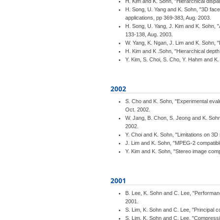
H. Kim and K. Sohn, "Hierarchical dispa
H. Song, U. Yang and K. Sohn, "3D face 
applications, pp 369-383, Aug. 2003.
H. Song, U. Yang, J. Kim and K. Sohn, "
133-138, Aug. 2003.
W. Yang, K. Ngan, J. Lim and K. Sohn, "E
H. Kim and K .Sohn, "Hierarchical depth 
Y. Kim, S. Choi, S. Cho, Y. Hahm and K.
2002
S. Cho and K. Sohn, "Experimental ev
Oct. 2002.
W. Jang, B. Chon, S. Jeong and K. Sohn,
2002.
Y. Choi and K. Sohn, "Limitations on 
J. Lim and K. Sohn, "MPEG-2 compatibl
Y. Kim and K. Sohn, "Stereo image comp
2001
B. Lee, K. Sohn and C. Lee, "Performance
2001.
S. Lim, K. Sohn and C. Lee, "Principal
S. Lim, K. Sohn and C. Lee, "Compressi