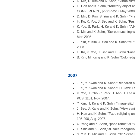
D. Min, D. Kim and K. Sohn, "Virtual
H. Han and K. Sohn, "Arbitrary object r
CONFERENCE, pp 217-220, May 2008
D. Min, D. Kim, S. Yun and K. Sohn, "F
H. Ko, K. Yoo, J. Seo and K. Sohn, "Fast
K. Yoo, S. Park, H. Ko and K. Sohn, "A
D. Min and K. Sohn, "Stereo matching w
Mar. 2008.
J. Kim, Y. Kim, J. Seo and K. Sohn "M
2008.
H. Ko, K. Yoo, J. Seo and K. Sohn "Fast
B. Kim, M. Kang and K. Sohn "Color edg
2007
J. Ki, Y. Kwon and K. Sohn "Research 
J. Ki, Y. Kwon and K. Sohn "3D Gaze Tr
K. Yoo, J. Cho, C. Park, T. Ahn, J. Lee
PCS, 1131, Nov. 2007.
Y. Kim, H. Ko and K. Sohn, "Image stit
J. Seo, J. Kang and K. Sohn, "View syn
H. Han and K. Sohn, "Face relighting un
195-200, Aug. 2007.
U. Yang and K. Sohn, "pose robust 3D f
H. Shin and K. Sohn,"3D face recogniti
S. Yun, D. Min and K. Sohn, "3D Scen