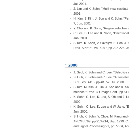
Jul. 2001.
J. Lim and K. Sohn, "Multi-view residua
2001.
H. Kim, S. Kim, J. Son and K. Sohn, "Fe
7, Jun. 2001
Y. Choi and K. Sohn, "Region selective 
C. Lee, B. Lee and K. Sohn, "Directional
Jan. 2001.
S. Kim, K. Sohn, V. Savaljev, E. Pen, J
Proc. SPIE EI, vol. 4297, pp 222-226, J
~ 2000
J. Seol, K. Sohn and C. Lee, "Selective
S. Huh, K. Sohn and C. Lee, "Automated
SPIE, vol. 4115, pp 48- 57, Jul. 2000.
S .Kim, M. Kim, J. Lim, J. Son and K. So
meshes," Proc. 3D Image Conf., pp 51-5
K. Sohn, C. Lee, K. Lee, S. Oh and J. L
2000.
K. Sohn, C. Lee, K. Lee and W. Jang, "E
Jun. 2000.
S. Huh, K. Sohn, Y. Choe, M. Kang and 
APCMBE'99, pp 213-214, Sep. 1999. C. L
and Signal Processing VII, pp 77-84, Ap