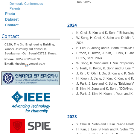
Jun. 2025.
Domestic Conferences
Patents
Photo
Dataset
2024
Contact
K. Choi, S. Kim and K. Sohn " Enhancin
Contact
W. Song, H. Choi, K. Sohn and D. Min. 
2024.
C129, The 3rd Engineering Building,
E. Lee, S. Jeong and K. Sohn. "EBDM: E
Yonsei University, 50 Yonsei-ro,
I. Yoon, H. Kwon, J. Kim, J. Park, H. J
Seodaemun-Gu, Seoul 03722, Korea
ECCV, Sept. 2024.
Phone
: +82-2-2123-2879
W. Song, K. Sohn and D. Min. "Improving
Email
: khsohn
yonsei.ac.kr
S. Park, H. Kwon, K. Sohn and B. Lee. 
J. Kim, C. Oh, H. Do, S. Kim and K. Soh
H. Kwon, J. Jang, J. Kim, K. Kim, and 
J. Park, J. Lee and K. Sohn. "Bridging
B. Kim, H. Jung and K. Sohn. "DDANet: 
J. Park, J. Kim, H. Kwon, I. Yoon and 
2023
Y. Choi, K. Sohn and I. Kim. "Face Pho
H. Kim, J. Lee, S. Park and K. Sohn. "C