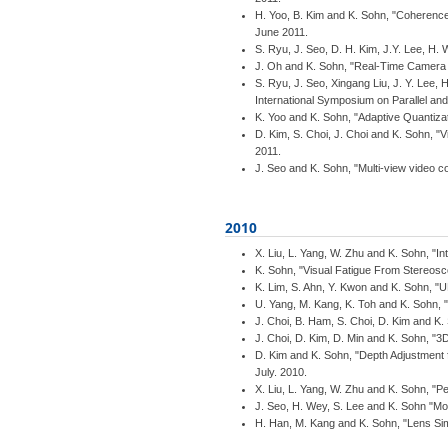
H. Yoo, B. Kim and K. Sohn, "Coherence
June 2011.
S. Ryu, J. Seo, D. H. Kim, J.Y. Lee, H.
J. Oh and K. Sohn, "Real-Time Camera 
S. Ryu, J. Seo, Xingang Liu, J. Y. Lee,
International Symposium on Parallel an
K. Yoo and K. Sohn, "Adaptive Quantiza
D. Kim, S. Choi, J. Choi and K. Sohn, "
2011.
J. Seo and K. Sohn, "Multi-view video 
2010
X. Liu, L. Yang, W. Zhu and K. Sohn, "
K. Sohn, "Visual Fatigue From Stereosc
K. Lim, S. Ahn, Y. Kwon and K. Sohn, 
U. Yang, M. Kang, K. Toh and K. Sohn, "A
J. Choi, B. Ham, S. Choi, D. Kim and K
J. Choi, D. Kim, D. Min and K. Sohn, "3
D. Kim and K. Sohn, "Depth Adjustment 
July. 2010.
X. Liu, L. Yang, W. Zhu and K. Sohn, "
J. Seo, H. Wey, S. Lee and K. Sohn "Mo
H. Han, M. Kang and K. Sohn, "Lens Sim