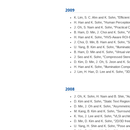
2009
K. Lim, S. C. Ahn and K. Sohn, "Effici
H. Han and K. Sohn, "Human Perceptio
J. Oh, S. Nam and K. Sohn, "Practical 
B. Ham, D. Min, J. Choi and K. Sohn, "V
H. Han and K. Sohn, "HVS-Aware ROI-Bas
J. Choi, D. Min, B. Ham and K. Sohn, "
U. Yang, B. Kim and K. Sohn, "Illuminat
B. Ham, D. Min and K. Sohn, "Virtual vi
J. Seo and K. Sohn, "Compressed Stereo
D. Kim, D. Min, J. Oh, S. Jeon and K. S
H. Han and K. Sohn, "Illumination Comp
J. Lim, H. Han, D. Lee and K. Sohn, "3
2008
J. Oh, K. Sohn, H. Nam and B. Shin, "
D. Kim and K. Sohn, "Static Text Regio
D. Min, J. Oh and K. Sohn, "Asymmetric
M. Kang, B. Kim and K. Sohn, "Surrou
K. Yoo, J. Lee and K. Sohn, "VLSI archi
D. Min, D. Kim and K. Sohn, "2D/3D fre
U. Yang, H. Shin and K. Sohn, "Pose and