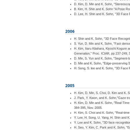
D. Kim, D. Min and K. Sohn, "Stereosco
B. Kim, H. Shin and K. Sohn "A Pose R
D. Lee, H. Shin and K. Sohn, "3D Face R
2006
H. Shin and K. Sohn, "3D Face Recogni
S. Yun, D. Min and K. Sohn, "Fast dens
H. Kim, Itaru Kitahara, Kiyoshi Kogure
Generation," Proc. ICIAR, pp 237-249, 
D. Min, S. Yun and K. Sohn, "Segment-
D. Min and K. Sohn, "Edge-preserving S
H. Song, S. lee and K. Sohn, "3D Face
2005
H. Kim, D. Min, S. Choi, D. Kim and K. 
J. Park, Y. Kwon, and K. Sohn,"Gaze tr
H. Kim, D. Min and K. Sohn, "Real-Time
384-395, Nov. 2005.
H. Kim, S. Choi and K. Sohn, "Real-tim
Y. Lee, H. Song, U. Yang, H. Shin and K
Y. Lee and K. Sohn, "3D face recognitio
H. Seo, Y. Kim, C. Park and K. Sohn, "Ed