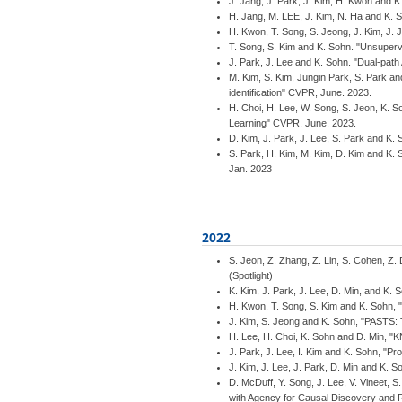
J. Jang, J. Park, J. Kim, H. Kwon and 
H. Jang, M. LEE, J. Kim, N. Ha and K. S
H. Kwon, T. Song, S. Jeong, J. Kim, J. 
T. Song, S. Kim and K. Sohn. "Unsuperv
J. Park, J. Lee and K. Sohn. "Dual-pat
M. Kim, S. Kim, Jungin Park, S. Park an
identification" CVPR, June. 2023.
H. Choi, H. Lee, W. Song, S. Jeon, K. S
Learning" CVPR, June. 2023.
D. Kim, J. Park, J. Lee, S. Park and K
S. Park, H. Kim, M. Kim, D. Kim and K.
Jan. 2023
2022
S. Jeon, Z. Zhang, Z. Lin, S. Cohen, 
(Spotlight)
K. Kim, J. Park, J. Lee, D. Min, and K.
H. Kwon, T. Song, S. Kim and K. Sohn, 
J. Kim, S. Jeong and K. Sohn, "PASTS: T
H. Lee, H. Choi, K. Sohn and D. Min, "
J. Park, J. Lee, I. Kim and K. Sohn, "P
J. Kim, J. Lee, J. Park, D. Min and K.
D. McDuff, Y. Song, J. Lee, V. Vineet, 
with Agency for Causal Discovery and 